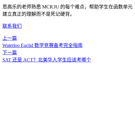
思高乐的老师熟悉 MCR3U 的每个难点，帮助学生在函数单元
建立真正的理解而不是死记硬背。
联系我们
上一篇
文
Waterloo Euclid 数学竞赛备考完全指南
章
下一篇
导
SAT 还是 ACT？北美华人学生应该考哪个
航