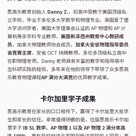
思高乐教育创始人
Danny Z.
，初高中受教于美国顶级私
立学校，毕业于多伦多大学数学和物理专业，英国爱丁堡
大学访问学者，美国大学理事会认证的 AP 物理和 AP 计
算机等多学科专业教师，
美国新泽西州教育中心教研成
员
，加拿大物理教师协会成员，
加拿大安省物理指导委员
会竞赛主席
，安省 OCT 持牌教师，多伦多顶级私立高中
在职物理老师。Danny 老师具有丰富的教学和指导高中
生科研实践的经验，多年来在他的领导下带领了众多思高
乐教育物理课程
AP 满分大满贯
的优异教学成果。
卡尔加里学子成果
思高乐教育在家长的口口相传下，赢得了卡尔加里大批学
生和家长的信任。非常值得骄傲的是，往届思高乐卡尔加
里学子
IB SL 数学、AP 物理 1 以及 AP 物理 2 满分率高
达 100%
。更有目前就读于英国剑桥法学院的 A 同学；美