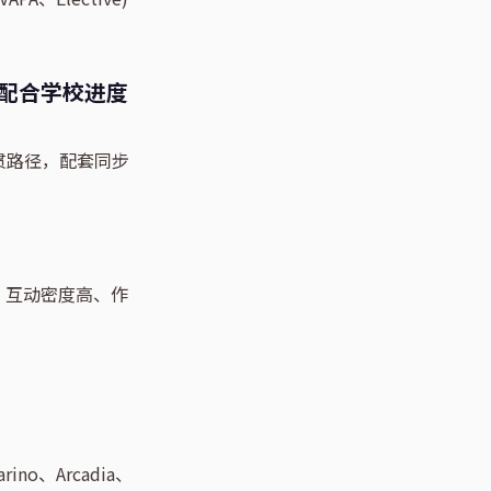
高乐能配合学校进度
大满贯路径，配套同步
，互动密度高、作
no、Arcadia、