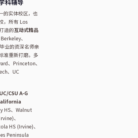
学科辅导
我们唯一的实体校区，也
所有 Los
量身打造的
互动式精品
rkeley、
级名校毕业的资深名师亲
标准重新打磨。多
Princeton、
tech、UC
UC/CSU A-G
lifornia
y HS、Walnut
Irvine)、
ola HS (Irvine)、
es Peninsula