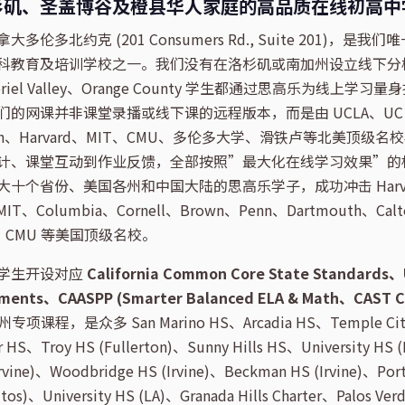
杉矶、圣盖博谷及橙县华人家庭的高品质在线初高中
伦多北约克 (201 Consumers Rd., Suite 201)，是
科教育及培训学校之一。我们没有在洛杉矶或南加州设立线下分校，
Gabriel Valley、Orange County 学生都通过思高乐为线上学习
的网课并非课堂录播或线下课的远程版本，而是由 UCLA、UC Be
altech、Harvard、MIT、CMU、多伦多大学、滑铁卢等北美顶
计、课堂互动到作业反馈，全部按照”最大化在线学习效果”的
十个省份、美国各州和中国大陆的思高乐学子，成功冲击 Harvard、
、MIT、Columbia、Cornell、Brown、Penn、Dartmouth、Cal
LA、CMU 等美国顶级名校。
学生开设对应
California Common Core State Standards、
ements、CAASPP (Smarter Balanced ELA & Math、CAST Ca
专项课程，是众多 San Marino HS、Arcadia HS、Temple Cit
HS、Troy HS (Fullerton)、Sunny Hills HS、University HS (
rvine)、Woodbridge HS (Irvine)、Beckman HS (Irvine)、Port
itos)、University HS (LA)、Granada Hills Charter、Palos Verd