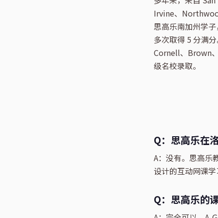
多年来，来自 San Ma
Irvine、Northwo
思高乐南加州学子，在 AP 
多次取得 5 分满分。多
Cornell、Brown
级名校录取。
Q：思高乐在洛杉
A：没有。思高乐
设计的互动网课学
Q：思高乐的课
A：完全可以。A-G 七大