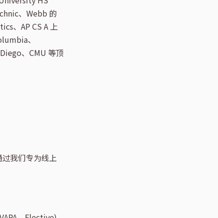
iversity HS
echnic、Webb 的
ics、AP CS A 上
lumbia、
n Diego、CMU 等顶
通过我们专为线上
PA、Elective)