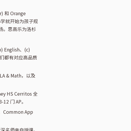
r) 和 Orange
家长从小学就开始为孩子规
核心战场。思高乐为洛杉
 English、(c)
tive 我们都有对应高品质
ELA & Math，以及
ey HS Cerritos 全
12 门 AP。
Common App
资深名师亲自授课。