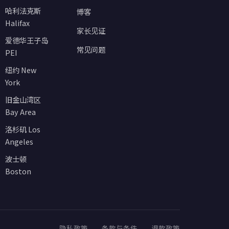
哈利法克斯
博客
Halifax
家长见证
爱德华王子岛
常见问题
PEI
纽约 New
York
旧金山湾区
Bay Area
洛杉矶 Los
Angeles
波士顿
Boston
隐私政策
条款与条件
退款政策