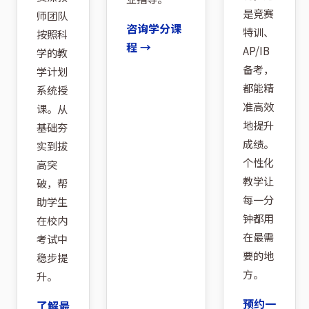
是竞赛
师团队
咨询学分课
特训、
按照科
程 →
AP/IB
学的教
备考，
学计划
都能精
系统授
准高效
课。从
地提升
基础夯
成绩。
实到拔
个性化
高突
教学让
破，帮
每一分
助学生
钟都用
在校内
在最需
考试中
要的地
稳步提
方。
升。
预约一
了解最