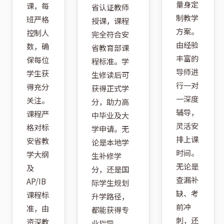
量身定
课，每
省认证教师
制教学
班严格
授课，课程
方案。
控制人
完全符合安
由经验
数，确
省教育部课
丰富的
保每位
程标准。学
导师进
学生获
生修读后可
行一对
得充分
获得正式学
一深度
关注。
分，助力高
辅导，
课程严
中毕业及大
灵活安
格对标
学申请。无
排上课
安省教
论是本地学
时间。
学大纲
生补修学
无论是
及
分，还是国
查漏补
AP/IB
际学生规划
缺、考
课程标
升学路径，
前冲
准，由
都能获得专
刺，还
资深教
业指导。