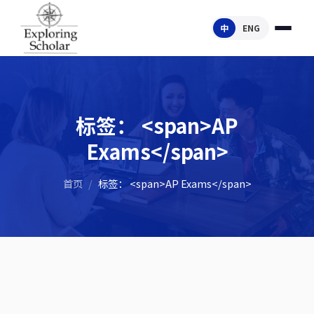
中
ENG
标签： <span>AP
Exams</span>
首页
/
标签： <span>AP Exams</span>